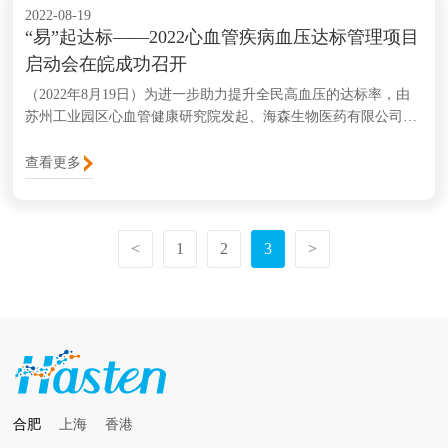
2022-08-19
“易”起达标——2022心血管疾病血压达标管理项目
启动会在皖成功召开
（2022年8月19日）为进一步助力提升全民高血压的达标率，由
苏州工业园区心血管健康研究院发起、海森生物医药有限公司支
持的“易”起达标——2022心血管疾病血压达标管理项目启动会于
2022年8月19日下午在安徽合肥“儒道心学”国际心血管病学会议分
查看更多
会场顺利举办。本次大会围绕高血压优化管理及其相关热点问题
展开精彩纷呈的学术交流。
<
1
2
3
>
合肥
上海
香港