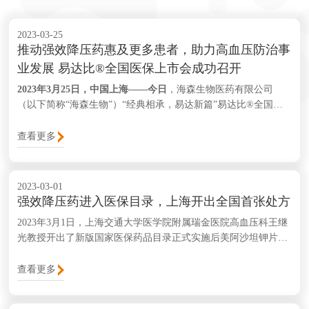
2023-03-25
推动强效降压药惠及更多患者，助力高血压防治事
业发展 易达比®全国医保上市会成功召开
2023年3月25日，中国上海——今日
，海森生物医药有限公司
（以下简称“海森生物”）“经典相承，易达新篇”易达比®全国医
保上市会在北京、上海、广州三地同步召开，280余位国内心血
管领域权威专家及海森生物管理层参与了活动，聚焦30余年来我
查看更多
国高血压防治历程，共话降压达标新篇章。
2023-03-01
强效降压药进入医保目录，上海开出全国首张处方
2023年3月1日，上海交通大学医学院附属瑞金医院高血压科王继
光教授开出了新版国家医保药品目录正式实施后美阿沙坦钾片
（易达比®）全国首张处方。美阿沙坦钾片是血管紧张素受体阻
滞剂（ARB）类强效降压药，主要用于成人原发性高血压的治
查看更多
疗，进入新版国家医保药品目录后，其降价幅度近70%，进一步
减轻了患者负担，提高了降压药的可及性。